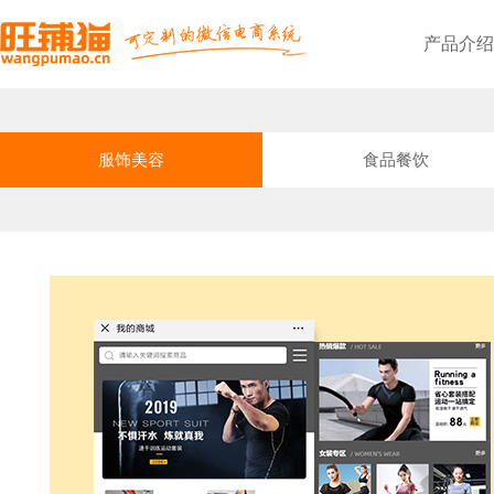
产品介绍
旺铺猫微商城
基于公众号，轻松快速在线开店
旺铺猫点餐小程序
方便顾客，提升二次消费率
线上线下无缝对接，全渠道电商管理
个性化独立部署，轻松开展线上零售业务
基础功能
满足商家基础需求
分享最新电商新闻资讯
旺铺猫简介
十年专注电商系统开发
服务优势
采取二对一服务，专业为您
企业文化
企业的精神、价值观、形象
团队风采
高效团队协作方式，彰显风采
旺铺猫小程序
基于小程序，企业购物商城系统
旺铺猫微信会员卡
沉淀忠实会员，提升营业额
三级裂变式传播，助力商家销量倍增
PC+手机+微信，多端口线上引流推广
提供最新产品升级信息
发展历程
服务创造价值，提供合适方案
联系我们，快速提交您的需求
旺铺猫外卖小程序
免抽佣，提升效率，降低成本
线上商城+线下门店，助您抢占市场先机
PC+手机+小程序+微信，实现全网营销
帮助解答平台使用的问题
资质荣誉
互相扶持协助，才能共创未来
服饰美容
食品餐饮