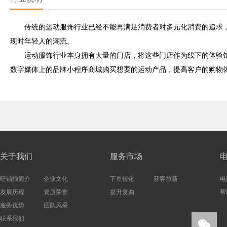
传统的运动服饰行业已经不能再满足消费者对多元化消费的追求，
现时年轻人的潮流。
运动服饰行业本身拥有大量的门店，将这些门店作为线下的体验馆
数字媒体上的品牌小程序商城购买想要的运动产品，提高客户的购物
关于我们
服务市场
旺铺猫简介
企业文化
下单转化
获客拉新
电
发展历程
资质荣誉
提升复购
帮
服务优势
团队风采
联系我们
