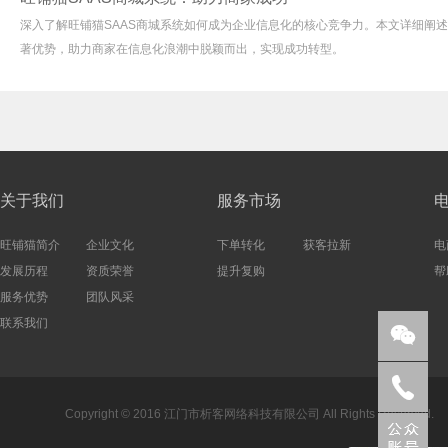
深入了解旺铺猫SAAS商城系统如何成为企业信息化的核心竞争力。本文详细阐
著优势，助力商家在信息化浪潮中脱颖而出，实现成功转型。
关于我们
服务市场
旺铺猫简介
企业文化
下单转化
获客拉新
电
发展历程
资质荣誉
提升复购
帮
服务优势
团队风采
联系我们


Copyright © 2016 江门市析客网络科技有限公司 All Rights Reserved