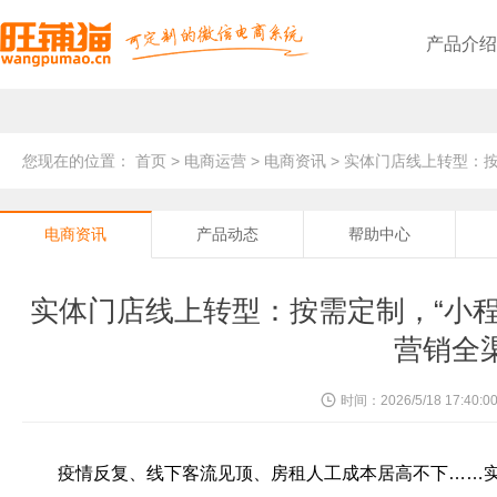
产品介绍
旺铺猫微商城
基于公众号，轻松快速在线开店
旺铺猫点餐小程序
方便顾客，提升二次消费率
线上线下无缝对接，全渠道电商管理
个性化独立部署，轻松开展线上零售业务
基础功能
满足商家基础需求
分享最新电商新闻资讯
旺铺猫简介
十年专注电商系统开发
服务优势
采取二对一服务，专业为您
企业文化
企业的精神、价值观、形象
团队风采
高效团队协作方式，彰显风采
旺铺猫小程序
基于小程序，企业购物商城系统
旺铺猫微信会员卡
沉淀忠实会员，提升营业额
三级裂变式传播，助力商家销量倍增
PC+手机+微信，多端口线上引流推广
提供最新产品升级信息
发展历程
服务创造价值，提供合适方案
联系我们，快速提交您的需求
旺铺猫外卖小程序
免抽佣，提升效率，降低成本
线上商城+线下门店，助您抢占市场先机
PC+手机+小程序+微信，实现全网营销
帮助解答平台使用的问题
资质荣誉
互相扶持协助，才能共创未来
您现在的位置：
首页
>
电商运营
>
电商资讯
> 实体门店线上转型：
电商资讯
产品动态
帮助中心
实体门店线上转型：按需定制，“小程
营销全
时间：2026/5/18 17:40:0
疫情反复、线下客流见顶、房租人工成本居高不下……实