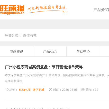
产品介绍
旺铺猫微商城
基于公众号，轻松快速在线开店
旺铺猫点餐小程序
方便顾客，提升二次消费率
线上线下无缝对接，全渠道电商管理
个性化独立部署，轻松开展线上零售业务
基础功能
满足商家基础需求
分享最新电商新闻资讯
旺铺猫简介
十年专注电商系统开发
服务优势
采取二对一服务，专业为您
企业文化
企业的精神、价值观、形象
团队风采
高效团队协作方式，彰显风采
旺铺猫小程序
基于小程序，企业购物商城系统
旺铺猫微信会员卡
沉淀忠实会员，提升营业额
三级裂变式传播，助力商家销量倍增
PC+手机+微信，多端口线上引流推广
提供最新产品升级信息
发展历程
服务创造价值，提供合适方案
联系我们，快速提交您的需求
旺铺猫外卖小程序
免抽佣，提升效率，降低成本
线上商城+线下门店，助您抢占市场先机
PC+手机+小程序+微信，实现全网营销
帮助解答平台使用的问题
资质荣誉
互相扶持协助，才能共创未来
标签分类： 微信商城
电商资讯
产品动态
帮助中心
广州小程序商城案例复盘：节日营销爆单策略
本文深度复盘广州小程序商城节日营销案例，解析如何通过精准策划实现爆单。
电商销售业绩。
标签：
移动电商
微信商城
时间：2026-08-06
浏览：32