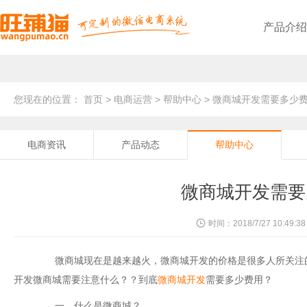
产品介绍
旺铺猫微商城
基于公众号，轻松快速在线开店
旺铺猫点餐小程序
方便顾客，提升二次消费率
线上线下无缝对接，全渠道电商管理
个性化独立部署，轻松开展线上零售业务
基础功能
满足商家基础需求
分享最新电商新闻资讯
旺铺猫简介
十年专注电商系统开发
服务优势
采取二对一服务，专业为您
企业文化
企业的精神、价值观、形象
团队风采
高效团队协作方式，彰显风采
旺铺猫小程序
基于小程序，企业购物商城系统
旺铺猫微信会员卡
沉淀忠实会员，提升营业额
三级裂变式传播，助力商家销量倍增
PC+手机+微信，多端口线上引流推广
提供最新产品升级信息
发展历程
服务创造价值，提供合适方案
联系我们，快速提交您的需求
旺铺猫外卖小程序
免抽佣，提升效率，降低成本
线上商城+线下门店，助您抢占市场先机
PC+手机+小程序+微信，实现全网营销
帮助解答平台使用的问题
资质荣誉
互相扶持协助，才能共创未来
您现在的位置：
首页
>
电商运营
>
帮助中心
> 微商城开发需要多少
电商资讯
产品动态
帮助中心
微商城开发需要
时间：2018/7/27 10:49:38
微商城现在是越来越火，微商城开发的价格是很多人所关注的
开发微商城需要注意什么？？到底
微商城开发
需要多少费用？
一、什么是微商城？