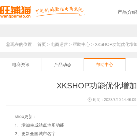
产品介绍
旺铺猫微商城
基于公众号，轻松快速在线开店
旺铺猫点餐小程序
方便顾客，提升二次消费率
线上线下无缝对接，全渠道电商管理
个性化独立部署，轻松开展线上零售业务
基础功能
满足商家基础需求
分享最新电商新闻资讯
旺铺猫简介
十年专注电商系统开发
服务优势
采取二对一服务，专业为您
企业文化
企业的精神、价值观、形象
团队风采
高效团队协作方式，彰显风采
旺铺猫小程序
基于小程序，企业购物商城系统
旺铺猫微信会员卡
沉淀忠实会员，提升营业额
三级裂变式传播，助力商家销量倍增
PC+手机+微信，多端口线上引流推广
提供最新产品升级信息
发展历程
服务创造价值，提供合适方案
联系我们，快速提交您的需求
旺铺猫外卖小程序
免抽佣，提升效率，降低成本
线上商城+线下门店，助您抢占市场先机
PC+手机+小程序+微信，实现全网营销
帮助解答平台使用的问题
资质荣誉
互相扶持协助，才能共创未来
您现在的位置：
首页
>
电商运营
>
帮助中心
> XKSHOP功能优化
电商资讯
产品动态
帮助中心
XKSHOP功能优化增
时间：2023/7/20 14:46:09
shop更新：
1、增加生成站点地图功能
2、更新全国城市名字