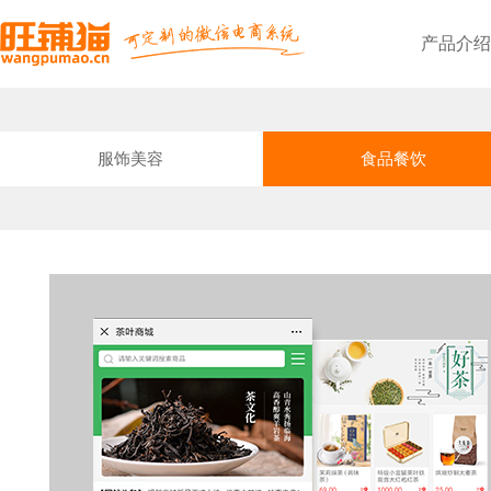
产品介绍
旺铺猫微商城
基于公众号，轻松快速在线开店
旺铺猫点餐小程序
方便顾客，提升二次消费率
线上线下无缝对接，全渠道电商管理
个性化独立部署，轻松开展线上零售业务
基础功能
满足商家基础需求
分享最新电商新闻资讯
旺铺猫简介
十年专注电商系统开发
服务优势
采取二对一服务，专业为您
企业文化
企业的精神、价值观、形象
团队风采
高效团队协作方式，彰显风采
旺铺猫小程序
基于小程序，企业购物商城系统
旺铺猫微信会员卡
沉淀忠实会员，提升营业额
三级裂变式传播，助力商家销量倍增
PC+手机+微信，多端口线上引流推广
提供最新产品升级信息
发展历程
服务创造价值，提供合适方案
联系我们，快速提交您的需求
旺铺猫外卖小程序
免抽佣，提升效率，降低成本
线上商城+线下门店，助您抢占市场先机
PC+手机+小程序+微信，实现全网营销
帮助解答平台使用的问题
资质荣誉
互相扶持协助，才能共创未来
服饰美容
食品餐饮