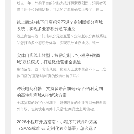
过去一年，外卖平台的补贴大战打得轰轰烈烈，消费者习
惯了用个位数喝奶茶，门店的订单量确实上去了，但 ...
线上商城+线下门店积分不通？定制版积分商城
系统，实现多业态积分通存通兑
线上商城与线下门店积分无法互通？定制版积分商城系统
助您打通多业态积分体系，实现积分通存通兑。统一 ...
实体门店线上转型：按需定制，“小程序+微商
城”双核模式，打通微信营销全渠道
疫情反复、线下客流见顶、房租人工成本居高不下……实
体门店的“至暗时刻”真的没有出路了吗？
跨境电商利器：支持多语言前端+后台语种定制
的高性能商城APP解决方案
全球贸易的数字化浪潮下，越来越多的企业将目光投向海
外市场。但跨境电商并非只是“把商品放上网”那么 ...
2026小程序开店指南：小程序商城两种方案
（SAAS标准 vs 定制化独立部署）怎么选？