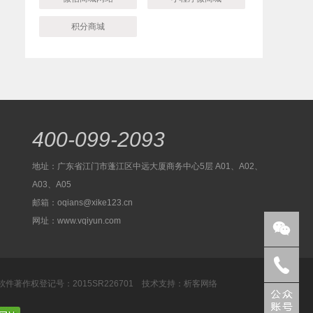
积分商城
400-099-2093
地址：广东省江门市蓬江区中远大厦商务中心5层 A01、A02、
A03、A05
邮箱：
oqians@xike123.cn
网址：
www.vqiyun.com


件著作权登记号：2015SR226701 技术支持：
析客网络