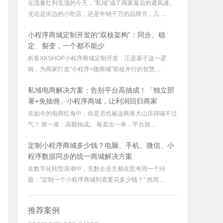
在流量红利见顶的今天，“私域”成了商家最后的避风港。
无论是街边的小吃店，还是年销千万的品牌方，几 ...
小程序商城定制开发的“双核架构”：同步、稳
定、裂变，一个都不能少
析客XKSHOP小程序商城定制开发，正是基于这一逻
辑，为商家打造“小程序+微商城”双核并行的智慧 ...
私域电商解决方案：告别平台高抽成！「独立部
署+免抽佣」小程序商城，让利润回归商家
在如今的电商红海中，你是否也被这两座大山压得喘不过
气？ 第一座：高额抽成。 每卖出一单，平台就 ...
定制小程序商城多少钱？电脑、手机、微信、小
程序数据同步的统一商城解决方案
在数字化转型浪潮中，无数企业主都在思考同一个问
题：“定制一个小程序商城到底要花多少钱？” 然而 ...
推荐案例