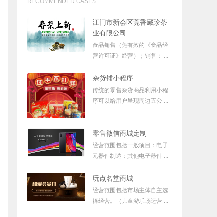
RECOMMENDED CASES
江门市新会区莞香藏珍茶
业有限公司
食品销售（凭有效的《食品经
营许可证》经营）；销售： ...
杂货铺小程序
传统的零售杂货商品利用小程
序可以给用户呈现周边五公 ...
零售微信商城定制
经营范围包括一般项目：电子
元器件制造；其他电子器件 ...
玩点名堂商城
经营范围包括市场主体自主选
择经营。（儿童游乐场运营 ...