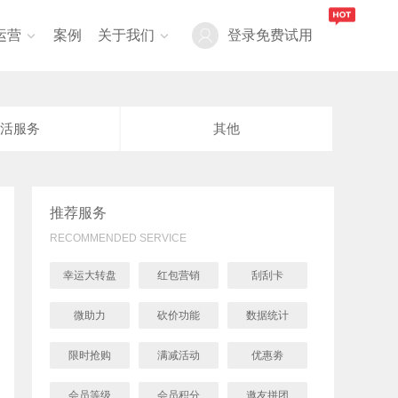
运营
案例
关于我们
登录
免费试用


活服务
其他
推荐服务
RECOMMENDED SERVICE
幸运大转盘
红包营销
刮刮卡
微助力
砍价功能
数据统计
限时抢购
满减活动
优惠劵
会员等级
会员积分
邀友拼团